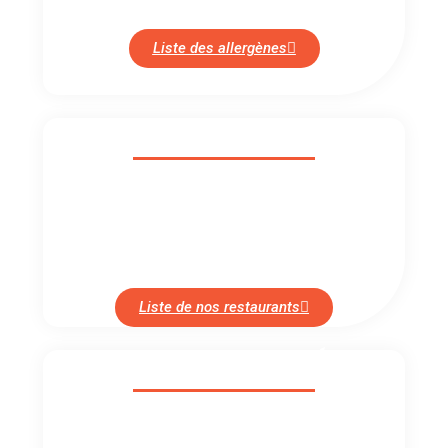
Liste des allergènes
TOUS NOS RESTAURANTS !
Vous souhaitez manger sur place ou faire un
click and collect ? Retrouvez toute nos
boutiques.
Liste de nos restaurants
ENGAGEMENTS QUALITÉ
Nos engagements sont le reflet de nos